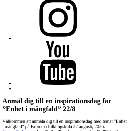
på
Instagram
–
öppnas
i
ny
flik.
Hagaberg
på
YouTube
–
öppnas
i
ny
flik.
Back
to
top
Anmäl dig till en inspirationsdag fär
↑
”Enhet i mångfald” 22/8
Välkommen att anmäla dig till en inspirationsdag med temat ”Enhet
i mångfald” på Bromma folkhögskola 22 augusti, 2026.