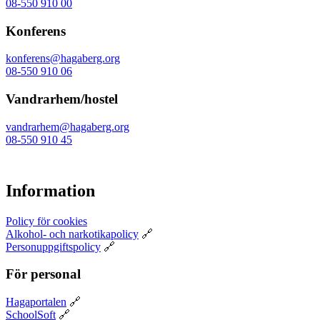
08-550 910 00
Konferens
konferens@hagaberg.org
08-550 910 06
Vandrarhem/hostel
vandrarhem@hagaberg.org
08-550 910 45
Information
Policy för cookies
Alkohol- och narkotikapolicy
🔗
Personuppgiftspolicy
🔗
För personal
Hagaportalen
🔗
SchoolSoft
🔗