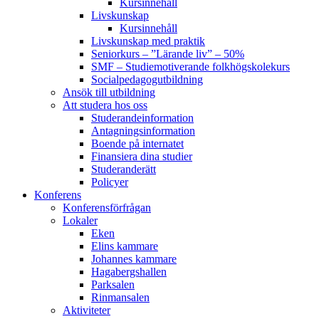
Kursinnehåll
Livskunskap
Kursinnehåll
Livskunskap med praktik
Seniorkurs – ”Lärande liv” – 50%
SMF – Studiemotiverande folkhögskolekurs
Socialpedagog­utbildning
Ansök till utbildning
Att studera hos oss
Studerande­information
Antagningsinformation
Boende på internatet
Finansiera dina studier
Studeranderätt
Policyer
Konferens
Konferens­förfrågan
Lokaler
Eken
Elins kammare
Johannes kammare
Hagabergshallen
Parksalen
Rinmansalen
Aktiviteter