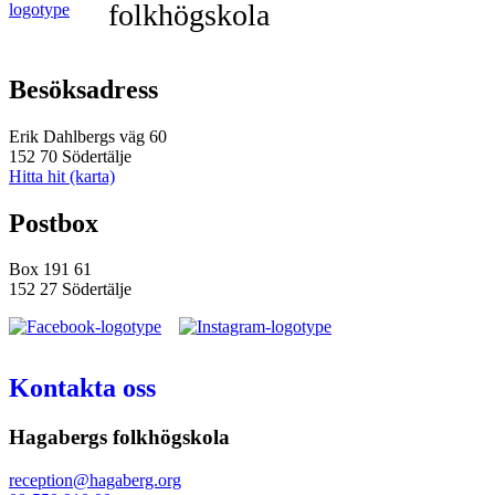
folkhögskola
main
navigation
Besöksadress
Erik Dahlbergs väg 60
152 70 Södertälje
Hitta hit (karta)
Postbox
Box 191 61
152 27 Södertälje
Kontakta oss
Hagabergs folkhögskola
reception@hagaberg.org