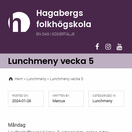
Hagabergs
folkhögskola
EN OAS I SÖDERTÄLJE
Hagaberg på F
Hagaberg 
Hagab
Lunchmeny vecka 5
Hem
»
Lunchmeny
»
Lunchmeny vecka 5
POSTED ON:
WRITTEN BY:
CATEGORIZED IN:
2024-01-26
Marcus
Lunchmeny
Måndag