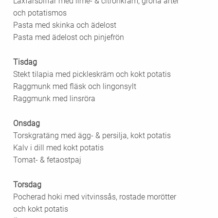
Laxfärsbiffar med lime- & citronkräm, gröna ärter
och potatismos
Pasta med skinka och ädelost
Pasta med ädelost och pinjefrön
Tisdag
Stekt tilapia med pickleskräm och kokt potatis
Raggmunk med fläsk och lingonsylt
Raggmunk med linsröra
Onsdag
Torskgratäng med ägg- & persilja, kokt potatis
Kalv i dill med kokt potatis
Tomat- & fetaostpaj
Torsdag
Pocherad hoki med vitvinssås, rostade morötter
och kokt potatis