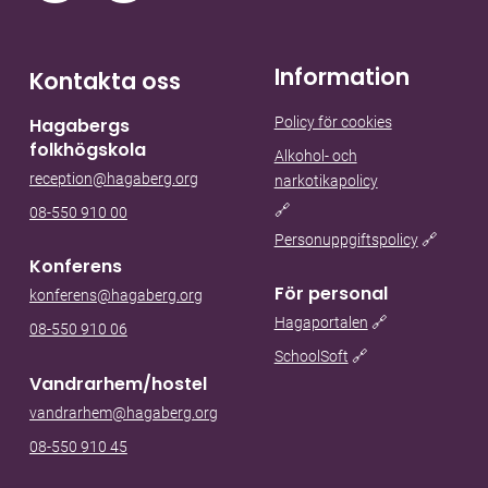
Information
Kontakta oss
Policy för cookies
Hagabergs
folkhögskola
Alkohol- och
reception@hagaberg.org
narkotikapolicy
🔗
08-550 910 00
Personuppgiftspolicy
🔗
Konferens
För personal
konferens@hagaberg.org
Hagaportalen
🔗
08-550 910 06
SchoolSoft
🔗
Vandrarhem/hostel
vandrarhem@hagaberg.org
08-550 910 45