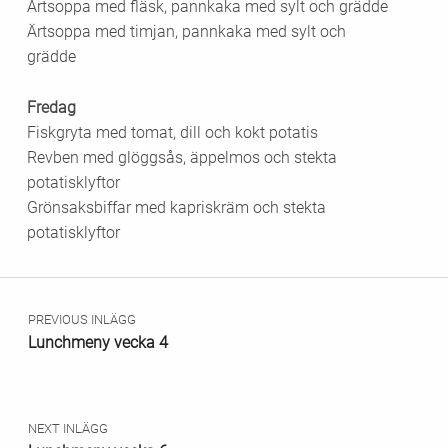
Ärtsoppa med fläsk, pannkaka med sylt och grädde
Ärtsoppa med timjan, pannkaka med sylt och
grädde
Fredag
Fiskgryta med tomat, dill och kokt potatis
Revben med glöggsås, äppelmos och stekta
potatisklyftor
Grönsaksbiffar med kapriskräm och stekta
potatisklyftor
Skip back to main navigation
Inläggsnavigering
PREVIOUS INLÄGG
Lunchmeny vecka 4
NEXT INLÄGG