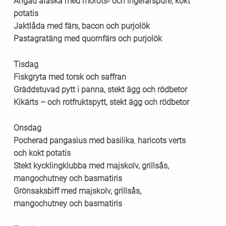
Ångad alaska med morots- och ingefärspuré, kokt
potatis
Jaktlåda med färs, bacon och purjolök
Pastagratäng med quornfärs och purjolök
Tisdag
Fiskgryta med torsk och saffran
Gräddstuvad pytt i panna, stekt ägg och rödbetor
Kikärts – och rotfruktspytt, stekt ägg och rödbetor
Onsdag
Pocherad pangasius med basilika
,
haricots verts
och kokt potatis
Stekt kycklingklubba med majskolv, grillsås,
mangochutney och basmatiris
Grönsaksbiff med majskolv, grillsås,
mangochutney och basmatiris