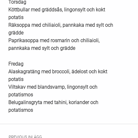
Torsdag
Köttbullar med gräddsås, lingonsylt och kokt
potatis
Räksoppa med chiliaioli, pannkaka med sylt och
grädde
Paprikasoppa med rosmarin och chiliaioli,
pannkaka med sylt och grädde
Fredag
Alaskagratäng med broccoli, ädelost och kokt
potatis
Viltskav med blandsvamp, lingonsylt och
potatismos
Belugalinsgryta med tahini, koriander och
potatismos
Skip back to main navigation
Inläggsnavigering
PREVIOUS INLÄGG