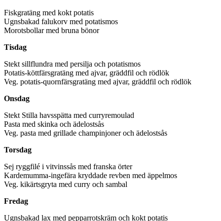
Fiskgratäng med kokt potatis
Ugnsbakad falukorv med potatismos
Morotsbollar med bruna bönor
Tisdag
Stekt sillflundra med persilja och potatismos
Potatis-köttfärsgratäng med ajvar, gräddfil och rödlök
Veg. potatis-quornfärsgratäng med ajvar, gräddfil och rödlök
Onsdag
Stekt Stilla havsspätta med curryremoulad
Pasta med skinka och ädelostsås
Veg. pasta med grillade champinjoner och ädelostsås
Torsdag
Sej ryggfilé i vitvinssås med franska örter
Kardemumma-ingefära kryddade revben med äppelmos
Veg. kikärtsgryta med curry och sambal
Fredag
Ugnsbakad lax med pepparrotskräm och kokt potatis