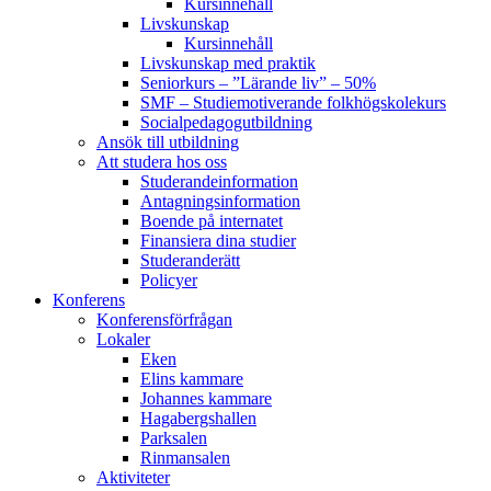
Kursinnehåll
Livskunskap
Kursinnehåll
Livskunskap med praktik
Seniorkurs – ”Lärande liv” – 50%
SMF – Studiemotiverande folkhögskolekurs
Socialpedagog­utbildning
Ansök till utbildning
Att studera hos oss
Studerande­information
Antagningsinformation
Boende på internatet
Finansiera dina studier
Studeranderätt
Policyer
Konferens
Konferens­förfrågan
Lokaler
Eken
Elins kammare
Johannes kammare
Hagabergshallen
Parksalen
Rinmansalen
Aktiviteter