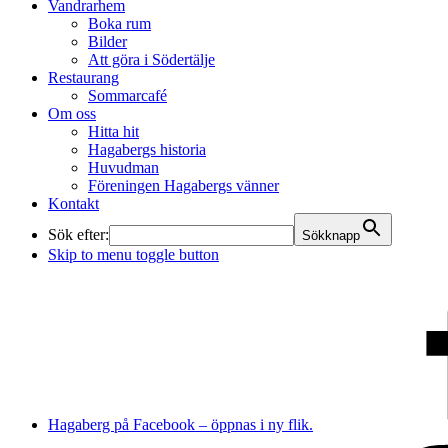
Vandrarhem
Boka rum
Bilder
Att göra i Södertälje
Restaurang
Sommarcafé
Om oss
Hitta hit
Hagabergs historia
Huvudman
Föreningen Hagabergs vänner
Kontakt
Sök efter:
Sökknapp
Skip to menu toggle button
Hagaberg på Facebook – öppnas i ny flik.