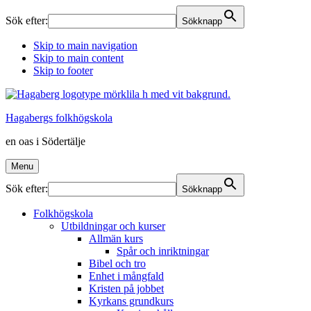
Sök efter:
Sökknapp
Skip to main navigation
Skip to main content
Skip to footer
Hagabergs folkhögskola
en oas i Södertälje
Menu
Sök efter:
Sökknapp
Folkhögskola
Utbildningar och kurser
Allmän kurs
Spår och inriktningar
Bibel och tro
Enhet i mångfald
Kristen på jobbet
Kyrkans grundkurs