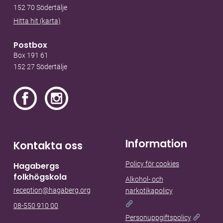
152 70 Södertälje
Hitta hit (karta)
Postbox
Box 191 61
152 27 Södertälje
Information
Kontakta oss
Policy för cookies
Hagabergs
folkhögskola
Alkohol- och
reception@hagaberg.org
narkotikapolicy
08-550 910 00
Personuppgiftspolicy