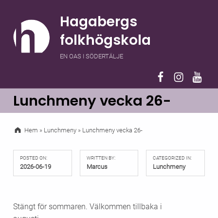
Hagabergs
folkhögskola
EN OAS I SÖDERTÄLJE
Hagaberg på F
Hagaberg 
Hagab
Lunchmeny vecka 26-
Hem
»
Lunchmeny
»
Lunchmeny vecka 26-
POSTED ON:
WRITTEN BY:
CATEGORIZED IN:
2026-06-19
Marcus
Lunchmeny
Stängt för sommaren. Välkommen tillbaka i