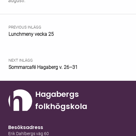
augusti.
Skip back to main navigation
Inläggsnavigering
PREVIOUS INLÄGG
Lunchmeny vecka 25
NEXT INLÄGG
Sommarcafé Hagaberg v. 26–31
Hagabergs
folkhögskola
Besöksadress
Erik Dahlbergs väg 60