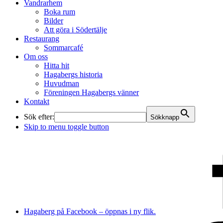
Vandrarhem
Boka rum
Bilder
Att göra i Södertälje
Restaurang
Sommarcafé
Om oss
Hitta hit
Hagabergs historia
Huvudman
Föreningen Hagabergs vänner
Kontakt
Sök efter:
Sökknapp
Skip to menu toggle button
Hagaberg på Facebook – öppnas i ny flik.