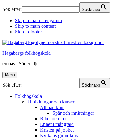
Sök efter:
Sökknapp
Skip to main navigation
Skip to main content
Skip to footer
Hagabergs folkhögskola
en oas i Södertälje
Menu
Sök efter:
Sökknapp
Folkhögskola
Utbildningar och kurser
Allmän kurs
Spår och inriktningar
Bibel och tro
Enhet i mångfald
Kristen på jobbet
Kyrkans grundkurs