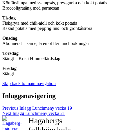
Köttfärslimpa med svampsås, pressgurka och kokt potatis
Broccoligratäng med parmesan
Tisdag
Fiskgryta med chili-aioli och kokt potatis
Bakad potatis med pepprig lins- och grönkålsröra
Onsdag
Abonnerat – kan ej ta emot fler lunchbokningar
Torsdag
Stängt – Kristi Himmelfärdsdag
Fredag
Stängt
Skip back to main navigation
Inläggsnavigering
Previous Inlägg
Lunchmeny vecka 19
Next Inlägg
Lunchmeny vecka 21
Hagabergs
folkhögskola