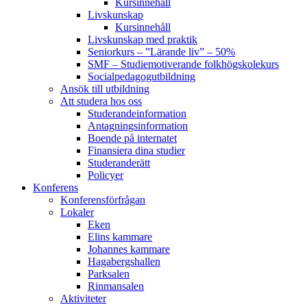
Kursinnehåll
Livskunskap
Kursinnehåll
Livskunskap med praktik
Seniorkurs – ”Lärande liv” – 50%
SMF – Studiemotiverande folkhögskolekurs
Socialpedagog­utbildning
Ansök till utbildning
Att studera hos oss
Studerande­information
Antagningsinformation
Boende på internatet
Finansiera dina studier
Studeranderätt
Policyer
Konferens
Konferens­förfrågan
Lokaler
Eken
Elins kammare
Johannes kammare
Hagabergshallen
Parksalen
Rinmansalen
Aktiviteter