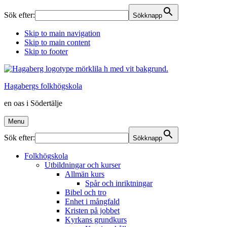
Sök efter:
Sökknapp
Skip to main navigation
Skip to main content
Skip to footer
Hagabergs folkhögskola
en oas i Södertälje
Menu
Sök efter:
Sökknapp
Folkhögskola
Utbildningar och kurser
Allmän kurs
Spår och inriktningar
Bibel och tro
Enhet i mångfald
Kristen på jobbet
Kyrkans grundkurs