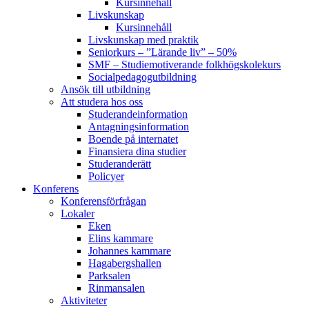
Kursinnehåll
Livskunskap
Kursinnehåll
Livskunskap med praktik
Seniorkurs – ”Lärande liv” – 50%
SMF – Studiemotiverande folkhögskolekurs
Socialpedagog­utbildning
Ansök till utbildning
Att studera hos oss
Studerande­information
Antagningsinformation
Boende på internatet
Finansiera dina studier
Studeranderätt
Policyer
Konferens
Konferens­förfrågan
Lokaler
Eken
Elins kammare
Johannes kammare
Hagabergshallen
Parksalen
Rinmansalen
Aktiviteter