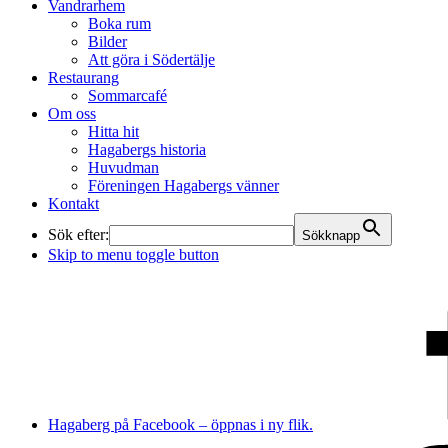
Vandrarhem
Boka rum
Bilder
Att göra i Södertälje
Restaurang
Sommarcafé
Om oss
Hitta hit
Hagabergs historia
Huvudman
Föreningen Hagabergs vänner
Kontakt
Sök efter:
Sökknapp
Skip to menu toggle button
Hagaberg på Facebook – öppnas i ny flik.