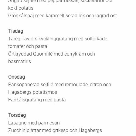
Ångad sejfilé med pepparrotssås, sockerärtor och
kokt potatis
Grönkålspaj med karamelliserad lök och lagrad ost
Tisdag
Tareq Taylors kycklinggratäng med soltorkade
tomater och pasta
Örtkryddad Quornfilé med currykräm och
basmatiris
Onsdag
Pankopanerad sejfilé med remoulade, citron och
Hagabergs potatismos
Fänkålsgratäng med pasta
Torsdag
Lasagne med parmesan
Zucchiniplättar med örtkeso och Hagabergs