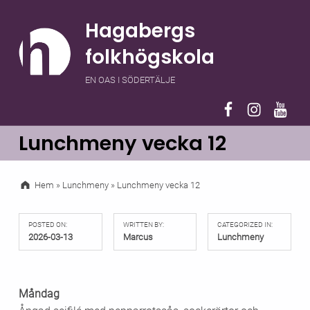
Hagabergs
folkhögskola
EN OAS I SÖDERTÄLJE
Hagaberg på F
Hagaberg 
Hagab
Lunchmeny vecka 12
Hem
»
Lunchmeny
»
Lunchmeny vecka 12
POSTED ON:
WRITTEN BY:
CATEGORIZED IN:
2026-03-13
Marcus
Lunchmeny
Måndag