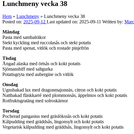
Lunchmeny vecka 38
Hem
»
Lunchmeny
»
Lunchmeny vecka 38
Posted on:
2025-09-12
Last updated on:
2025-09-11
Written by:
Mar
Måndag
Pasta med sambalräkor
Stekt kyckling med ruccolasås och stekt potatis
Pasta med spenat, vitlök och rostade pinjefrön
Tisdag
Ångad alaska med örtsås och kokt potatis
Sjömansbiff med saltgurka
Potatisgryta med aubergine och vitlök
Onsdag
Ugnsbakad lax med dragonmajonnäs, citron och kokt potatis
Nattbakad fläskkarré med plommonsås, äppelmos och kokt potatis
Rotfruktsgratäng med solroskärnor
Torsdag
Pocherad pangasius med gräslökssås och kokt potatis
Kålpudding med gräddsås, lingonsylt och kokt potatis
Vegetarisk kålpudding med gräddsås, lingonsylt och kokt potatis