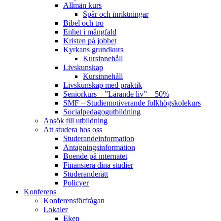
Allmän kurs
Spår och inriktningar
Bibel och tro
Enhet i mångfald
Kristen på jobbet
Kyrkans grundkurs
Kursinnehåll
Livskunskap
Kursinnehåll
Livskunskap med praktik
Seniorkurs – ”Lärande liv” – 50%
SMF – Studiemotiverande folkhögskolekurs
Socialpedagog­utbildning
Ansök till utbildning
Att studera hos oss
Studerande­information
Antagningsinformation
Boende på internatet
Finansiera dina studier
Studeranderätt
Policyer
Konferens
Konferens­förfrågan
Lokaler
Eken