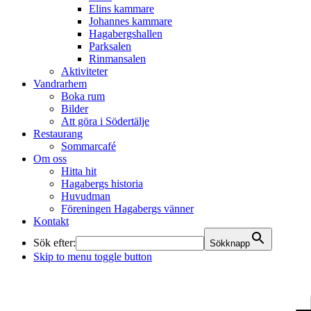
Elins kammare
Johannes kammare
Hagabergshallen
Parksalen
Rinmansalen
Aktiviteter
Vandrarhem
Boka rum
Bilder
Att göra i Södertälje
Restaurang
Sommarcafé
Om oss
Hitta hit
Hagabergs historia
Huvudman
Föreningen Hagabergs vänner
Kontakt
Sök efter:
Sökknapp
Skip to menu toggle button