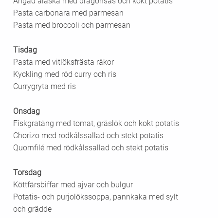
Ångad alaska med dragonsås och kokt potatis
Pasta carbonara med parmesan
Pasta med broccoli och parmesan
Tisdag
Pasta med vitlöksfrästa räkor
Kyckling med röd curry och ris
Currygryta med ris
Onsdag
Fiskgratäng med tomat, gräslök och kokt potatis
Chorizo med rödkålssallad och stekt potatis
Quornfilé med rödkålssallad och stekt potatis
Torsdag
Köttfärsbiffar med ajvar och bulgur
Potatis- och purjolökssoppa, pannkaka med sylt
och grädde