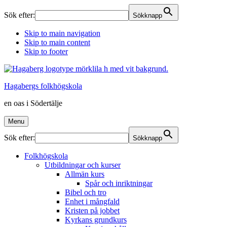
Sök efter:
Sökknapp
Skip to main navigation
Skip to main content
Skip to footer
Hagabergs folkhögskola
en oas i Södertälje
Menu
Sök efter:
Sökknapp
Folkhögskola
Utbildningar och kurser
Allmän kurs
Spår och inriktningar
Bibel och tro
Enhet i mångfald
Kristen på jobbet
Kyrkans grundkurs