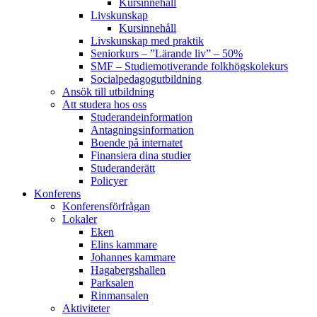
Kursinnehåll
Livskunskap
Kursinnehåll
Livskunskap med praktik
Seniorkurs – ”Lärande liv” – 50%
SMF – Studiemotiverande folkhögskolekurs
Socialpedagog­utbildning
Ansök till utbildning
Att studera hos oss
Studerande­information
Antagningsinformation
Boende på internatet
Finansiera dina studier
Studeranderätt
Policyer
Konferens
Konferens­förfrågan
Lokaler
Eken
Elins kammare
Johannes kammare
Hagabergshallen
Parksalen
Rinmansalen
Aktiviteter