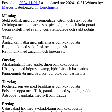
Posted on:
2024-11-01
Last updated on:
2024-10-31
Written by:
Marcus
Categorized in:
Lunchmeny
Måndag
Stekt rödfisk med curryremoulade, citron och stekt potatis
Oxbringa med pepparrotssås, picklad gurka och kokt potatis
Grönsaksbiff med svamp, curryremoulade och stekt potatis
Tisdag
Ångad kamtjatka med saffranssås och kokt potatis
Raggmunk med stekt fläsk och lingonsylt
Raggmunk med zucchini och lingonsylt
Onsdag
Alaskagratäng med äpple, dijon och kokt potatis
Höstgryta med högrev, svamp, björnbär och basmatiris
Pannoumigryta med paprika, purjolök och basmatiris
Torsdag
Pocherad sejrygg med basilikasås och kokt potatis
Polsk ärtsoppa med fläsk, pannkaka med sylt och grädde
Ärtsoppa, pannkaka med sylt och grädde
Fredag
Ugnsbakad lax med avokadokräm och kokt potatis