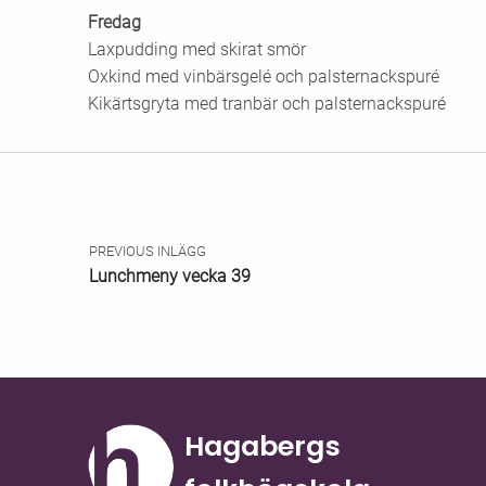
Fredag
Laxpudding med skirat smör
Oxkind med vinbärsgelé och palsternackspuré
Kikärtsgryta med tranbär och palsternackspuré
Skip back to main navigation
Inläggsnavigering
PREVIOUS INLÄGG
Lunchmeny vecka 39
Hagabergs