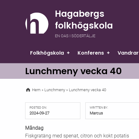
Hagabergs
folkhögskola
EN OAS I SÖDERTÄLJE
Folkhögskola
Konferens
Vandra
Lunchmeny vecka 40
Hem
»
Lunchmeny
»
Lunchmeny vecka 40
POSTED ON:
WRITTEN BY:
2024-09-27
Marcus
Måndag
Fiskgratäng med spenat, citron och kokt potatis