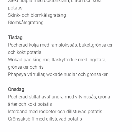
Stekt tilapia med bostonkräm, citron och kokt
potatis
Skink- och blomkålsgratäng
Blomkålsgratäng
Tisdag
Pocherad kolja med ramslökssås, bukettgrönsaker
och kokt potatis
Wokad pad king mo, fläskytterfilé med ingefära,
grönsaker och ris
Phapeya vårrullar, wokade nudlar och grönsaker
Onsdag
Pocherad stillahavsflundra med vitvinssås, gröna
ärter och kokt potatis
Isterband med rödbetor och dillstuvad potatis
Grönsaksbiff med dillstuvad potatis