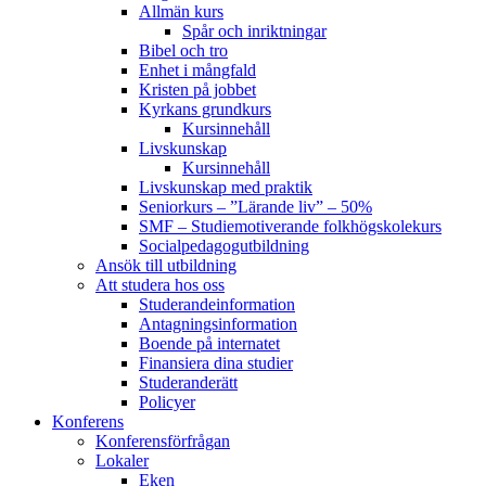
Allmän kurs
Spår och inriktningar
Bibel och tro
Enhet i mångfald
Kristen på jobbet
Kyrkans grundkurs
Kursinnehåll
Livskunskap
Kursinnehåll
Livskunskap med praktik
Seniorkurs – ”Lärande liv” – 50%
SMF – Studiemotiverande folkhögskolekurs
Socialpedagog­utbildning
Ansök till utbildning
Att studera hos oss
Studerande­information
Antagningsinformation
Boende på internatet
Finansiera dina studier
Studeranderätt
Policyer
Konferens
Konferens­förfrågan
Lokaler
Eken