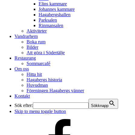
Elins kammare
Johannes kammare
Hagabergshallen
Parksalen
Rinmansalen
Aktiviteter
Vandrarhem
Boka rum
Bilder
Att göra i Södertälje
Restaurang
Sommarcafé
Om oss
Hitta hit
Hagabergs historia
Huvudman
Föreningen Hagabergs vänner
Kontakt
Sök efter:
Sökknapp
Skip to menu toggle button
Hagaberg
på
Facebook