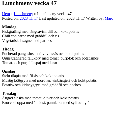
top
Lunchmeny vecka 47
↑
Hem
»
Lunchmeny
»
Lunchmeny vecka 47
Posted on:
2023-11-17
Last updated on:
2023-11-17
Written by:
Mar
Måndag
Fiskgratäng med tångcaviar, dill och kokt potatis
Chili con carne med gräddfil och ris
Vegetarisk lasagne med parmesan
Tisdag
Pocherad pangasius med vitvinssås och kokt potatis
Ugnsgratinerad falukorv med tomat, purjolök och potatismos
Tomat- och purjolökspaj med keso
Onsdag
Stekt tilapia med filsås och kokt potatis
Mustig köttgryta med morötter, vinbärsgelé och kokt potatis
Potatis- och kidneygryta med gräddfil och nachos
Torsdag
Ångad alaska med tomat, oliver och kokt potatis
Broccolisoppa med ädelost, pannkaka med sylt och grädde