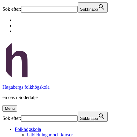
Sök efter:
Sökknapp
Skip
to
Skip
main
to
Skip
navigation
main
to
content
footer
Hagabergs folkhögskola
en oas i Södertälje
Menu
Sök efter:
Sökknapp
Folkhögskola
Utbildningar och kurser