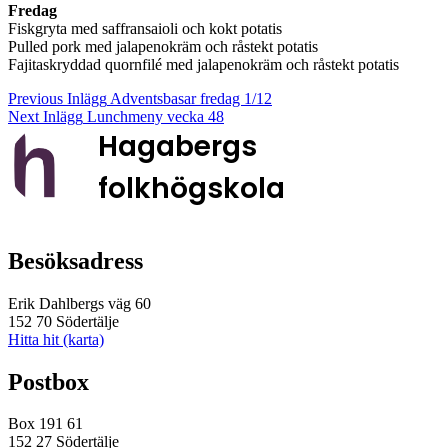
Fredag
Fiskgryta med saffransaioli och kokt potatis
Pulled pork med jalapenokräm och råstekt potatis
Fajitaskryddad quornfilé med jalapenokräm och råstekt potatis
Skip
Inläggsnavigering
Previous Inlägg
Adventsbasar fredag 1/12
back
Next Inlägg
Lunchmeny vecka 48
to
Hagabergs
main
navigation
folkhögskola
Besöksadress
Erik Dahlbergs väg 60
152 70 Södertälje
Hitta hit (karta)
Postbox
Box 191 61
152 27 Södertälje