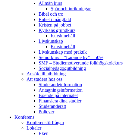
Allmän kurs
Spår och inriktningar
Bibel och tro
Enhet i mångfald
Kristen på jobbet
Kyrkans grundkurs
Kursinnehåll
Livskunskap
Kursinnehåll
Livskunskap med praktik
Seniorkurs – ”Lärande liv” – 50%
SMF – Studiemotiverande folkhögskolekurs
Socialpedagog­utbildning
Ansök till utbildning
Att studera hos oss
Studerande­information
Antagningsinformation
Boende på internatet
Finansiera dina studier
Studeranderätt
Policyer
Konferens
Konferens­förfrågan
Lokaler
Eken