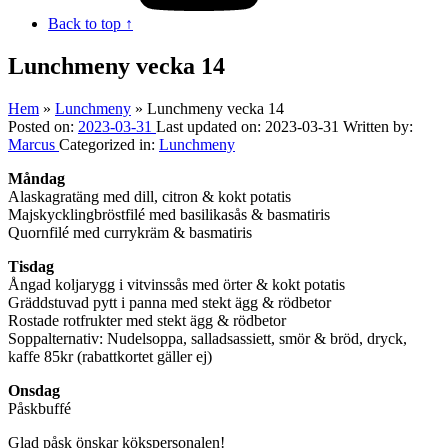
Back to top ↑
Lunchmeny vecka 14
Hem
»
Lunchmeny
»
Lunchmeny vecka 14
Posted on:
2023-03-31
Last updated on:
2023-03-31
Written by:
Marcus
Categorized in:
Lunchmeny
Måndag
Alaskagratäng med dill, citron & kokt potatis
Majskycklingbröstfilé med basilikasås & basmatiris
Quornfilé med currykräm & basmatiris
Tisdag
Ångad koljarygg i vitvinssås med örter & kokt potatis
Gräddstuvad pytt i panna med stekt ägg & rödbetor
Rostade rotfrukter med stekt ägg & rödbetor
Soppalternativ: Nudelsoppa, salladsassiett, smör & bröd, dryck,
kaffe 85kr (rabattkortet gäller ej)
Onsdag
Påskbuffé
Glad påsk önskar kökspersonalen!