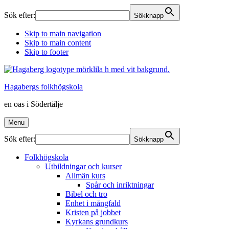
Sök efter:
Sökknapp
Skip to main navigation
Skip to main content
Skip to footer
Hagabergs folkhögskola
en oas i Södertälje
Menu
Sök efter:
Sökknapp
Folkhögskola
Utbildningar och kurser
Allmän kurs
Spår och inriktningar
Bibel och tro
Enhet i mångfald
Kristen på jobbet
Kyrkans grundkurs