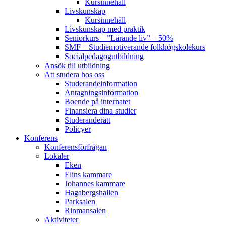
Kursinnehåll
Livskunskap
Kursinnehåll
Livskunskap med praktik
Seniorkurs – ”Lärande liv” – 50%
SMF – Studiemotiverande folkhögskolekurs
Socialpedagog­utbildning
Ansök till utbildning
Att studera hos oss
Studerande­information
Antagningsinformation
Boende på internatet
Finansiera dina studier
Studeranderätt
Policyer
Konferens
Konferens­förfrågan
Lokaler
Eken
Elins kammare
Johannes kammare
Hagabergshallen
Parksalen
Rinmansalen
Aktiviteter