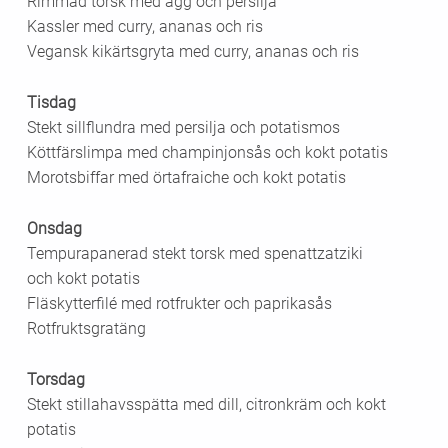
Rimmad torsk med ägg och persilja
Kassler med curry, ananas och ris
Vegansk kikärtsgryta med curry, ananas och ris
Tisdag
Stekt sillflundra med persilja och potatismos
Köttfärslimpa med champinjonsås och kokt potatis
Morotsbiffar med örtafraiche och kokt potatis
Onsdag
Tempurapanerad stekt torsk med spenattzatziki
och kokt potatis
Fläskytterfilé med rotfrukter och paprikasås
Rotfruktsgratäng
Torsdag
Stekt stillahavsspätta med dill, citronkräm och kokt
potatis