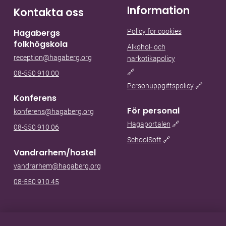
Information
Kontakta oss
Policy för cookies
Hagabergs
folkhögskola
Alkohol- och
reception@hagaberg.org
narkotikapolicy
🔗
08-550 910 00
Personuppgiftspolicy
🔗
Konferens
För personal
konferens@hagaberg.org
Hagaportalen
🔗
08-550 910 06
SchoolSoft
🔗
Vandrarhem/hostel
vandrarhem@hagaberg.org
08-550 910 45