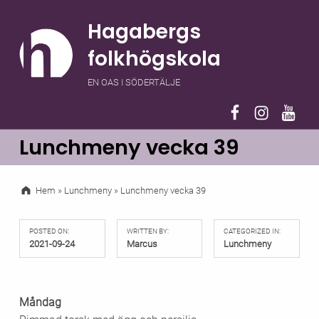
Hagabergs
folkhögskola
EN OAS I SÖDERTÄLJE
Hagaberg på F
Hagaberg 
Hagab
Lunchmeny vecka 39
Hem
»
Lunchmeny
»
Lunchmeny vecka 39
POSTED ON:
WRITTEN BY:
CATEGORIZED IN:
2021-09-24
Marcus
Lunchmeny
Måndag