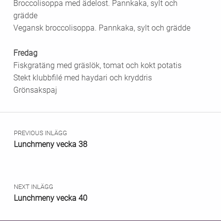
Broccolisoppa med ädelost. Pannkaka, sylt och
grädde
Vegansk broccolisoppa. Pannkaka, sylt och grädde
Fredag
Fiskgratäng med gräslök, tomat och kokt potatis
Stekt klubbfilé med haydari och kryddris
Grönsakspaj
Skip back to main navigation
Inläggsnavigering
PREVIOUS INLÄGG
Lunchmeny vecka 38
NEXT INLÄGG
Lunchmeny vecka 40