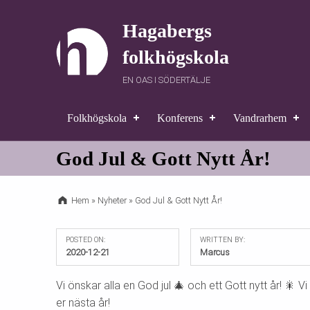
Hagabergs
folkhögskola
EN OAS I SÖDERTÄLJE
Folkhögskola
Konferens
Vandrarhem
God Jul & Gott Nytt År!
Hem
»
Nyheter
»
God Jul & Gott Nytt År!
POSTED ON:
WRITTEN BY:
2020-12-21
Marcus
Vi önskar alla en God jul 🎄 och ett Gott nytt år! 🎇 V
er nästa år!