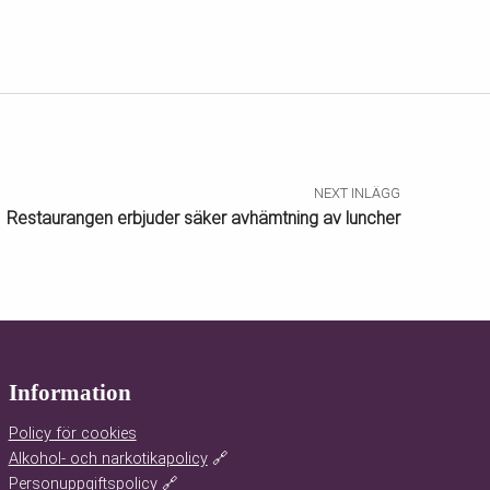
NEXT INLÄGG
Restaurangen erbjuder säker avhämtning av luncher
Information
Policy för cookies
Alkohol- och narkotikapolicy
🔗
Personuppgiftspolicy
🔗