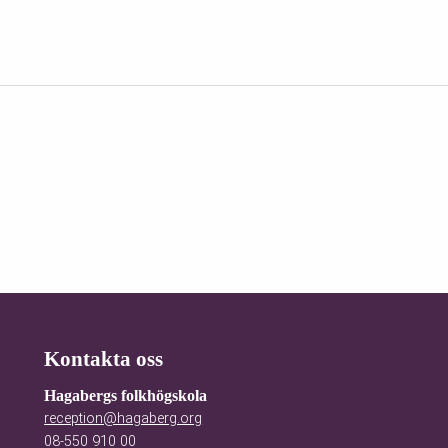
Kontakta oss
Hagabergs folkhögskola
reception@hagaberg.org
08-550 910 00