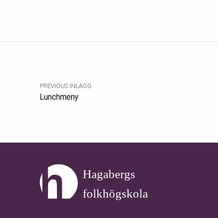
Skip back to main navigation
Inläggsnavigering
PREVIOUS INLÄGG
Lunchmeny
Hagabergs
folkhögskola