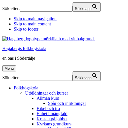
Sök efter:
Sökknapp
Skip to main navigation
Skip to main content
Skip to footer
Hagabergs folkhögskola
en oas i Södertälje
Menu
Sök efter:
Sökknapp
Folkhögskola
Utbildningar och kurser
Allmän kurs
Spår och inriktningar
Bibel och tro
Enhet i mångfald
Kristen på jobbet
Kyrkans grundkurs