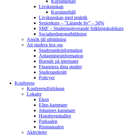
Kursinnehåll
Livskunskap
Kursinnehåll
Livskunskap med praktik
Seniorkurs – ”Lärande liv” – 50%
SMF – Studiemotiverande folkhögskolekurs
Socialpedagog­utbildning
Ansök till utbildning
Att studera hos oss
Studerande­information
Antagningsinformation
Boende på internatet
Finansiera dina studier
Studeranderätt
Policyer
Konferens
Konferens­förfrågan
Lokaler
Eken
Elins kammare
Johannes kammare
Hagabergshallen
Parksalen
Rinmansalen
Aktiviteter