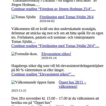
”Gammalsvenskby i Ukraina – en tragedi i flera akter” av
Jörgen Hedman.…
Continue reading
“Föredrag av Jörgen Hedman 25/4”
…
Föreläsning med Tomas Sjödin 28/4
2026-04-02
Välkommen till en kväll om den underskattade nostalgin,
drömmar att sträcka sig mot och om att hitta språk för en egen
tro. Författaren, pastorn och sommar- och vinterprataren
Tomas Sjödin…
Continue reading
“Föreläsning med Tomas Sjödin 28/4”
…
Elevassistent sökes!
2026-01-14
Hagabergs söker dig som vill bli elevassistent/deltagarstöjdare
på 80 % vårterminen ut eller längre.
Continue reading
“Elevassistent sökes!”
…
Öppet hus 28/11 –
välkommen!
2025-11-21
Den 28:e november kl. 15.00 – 17.00 är du välkommen att
besöka oss på ”Öppet hus”