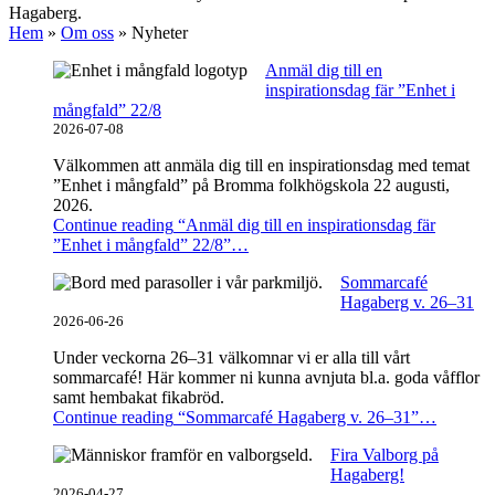
Hagaberg.
Hem
»
Om oss
»
Nyheter
Anmäl dig till en
inspirationsdag fär ”Enhet i
mångfald” 22/8
2026-07-08
Välkommen att anmäla dig till en inspirationsdag med temat
”Enhet i mångfald” på Bromma folkhögskola 22 augusti,
2026.
Continue reading
“Anmäl dig till en inspirationsdag fär
”Enhet i mångfald” 22/8”
…
Sommarcafé
Hagaberg v. 26–31
2026-06-26
Under veckorna 26–31 välkomnar vi er alla till vårt
sommarcafé! Här kommer ni kunna avnjuta bl.a. goda våfflor
samt hembakat fikabröd.
Continue reading
“Sommarcafé Hagaberg v. 26–31”
…
Fira Valborg på
Hagaberg!
2026-04-27